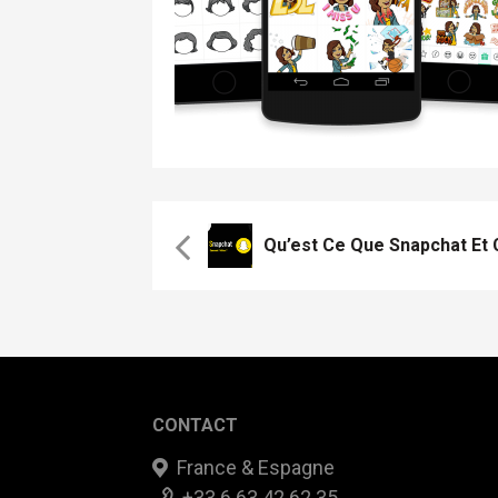
Qu’est Ce Que Snapchat Et 
CONTACT
France & Espagne
+33 6 63 42 62 35