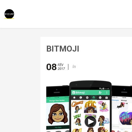
BITMOJI
08
FÉV
In
2017