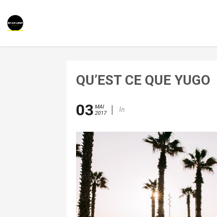
QU’EST CE QUE YUGO
03
MAI
In
2017