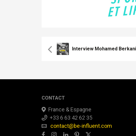
Interview Mohamed Berkani
CONTACT
France & Espagne
+33 6 63 42 62 35
contact@be-influent.com