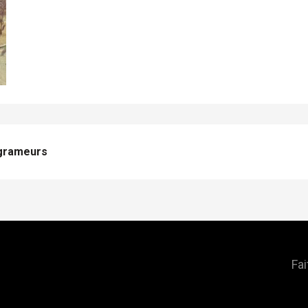
agrameurs
Fai