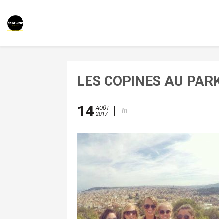
LES COPINES AU PAR
14
AOÛT
In
2017