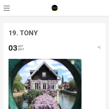
19. TONY
03
OCT
2017