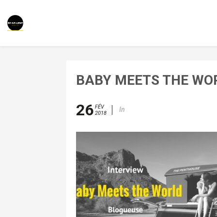
BABY MEETS THE WOR
26
FÉV
In
2018