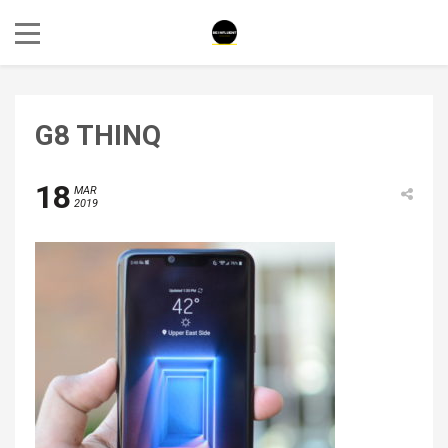
G8 THINQ
18
MAR
2019