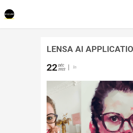
LENSA AI APPLICATI
22
DÉC
In
2022