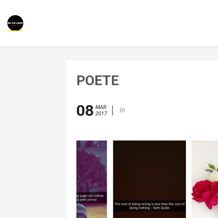
POETE
08
MAR
In
2017