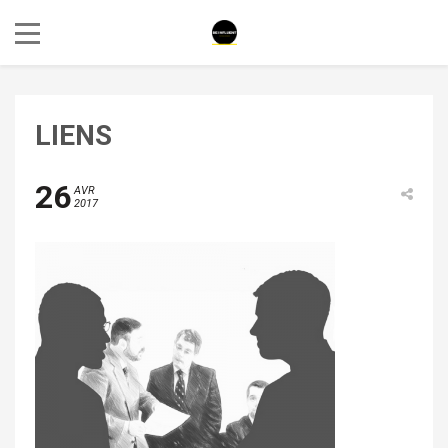
LIENS
26
AVR
2017