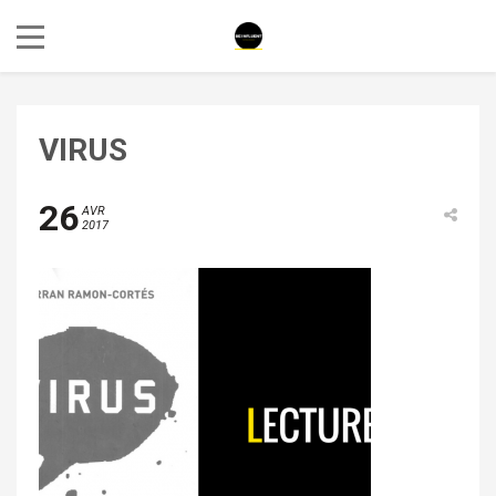
VIRUS
26
AVR
2017