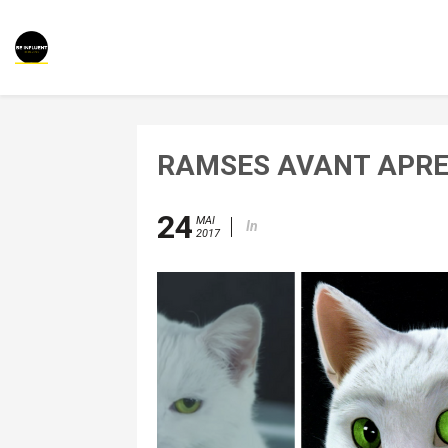
RAMSES AVANT APR
24
MAI
In
2017