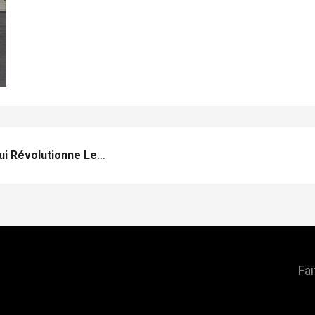
The Keepers, La Start-Up Qui Révolutionne Les Consignes En Lieux Publics !
Fai