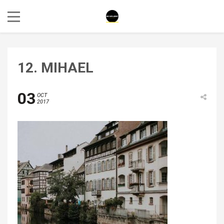
12. MIHAEL
03
OCT
2017