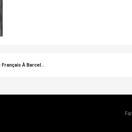
Fred Rigz : Blogueur Fitness Français À Barcelone
Fai