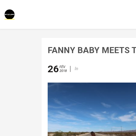
FANNY BABY MEETS 
26
FÉV
In
2018