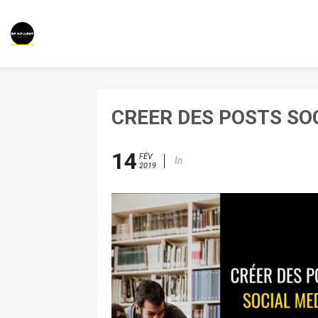
CREER DES POSTS S
14
FÉV
In
2019