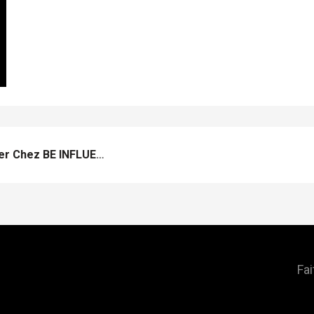
Charlotte – Account Manager Chez BE INFLUENT
Fai