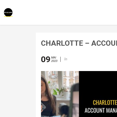
CHARLOTTE – ACCO
09
MAI
In
2023