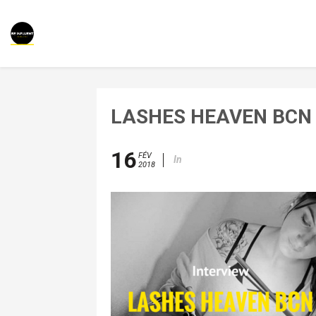
LASHES HEAVEN BCN 
16
FÉV
In
2018