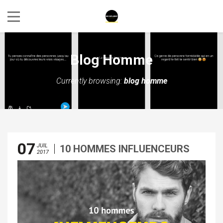
Blog Homme
Currently browsing:
blog homme
07
JUIL
10 HOMMES INFLUENCEURS
2017